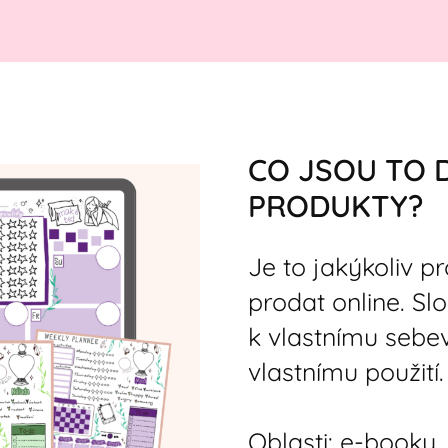
CO JSOU TO D
PRODUKTY?
Je to jakýkoliv p
prodat online. Slo
k vlastnímu sebe
vlastnímu použití.
Oblasti: e-booky, 