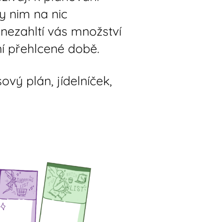
ky nim na nic
ezahltí vás množství
ní přehlcené době.
ový plán, jídelníček,