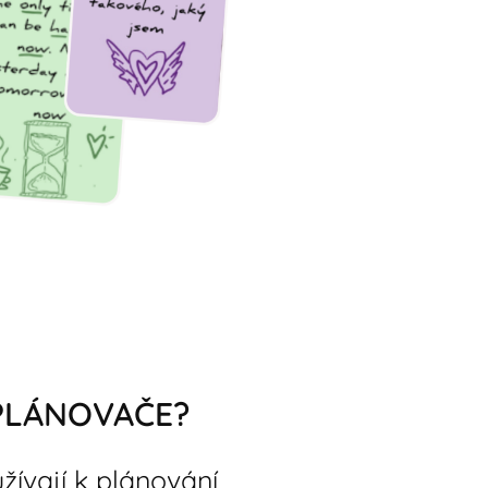
PLÁNOVAČE?
žívají k plánování