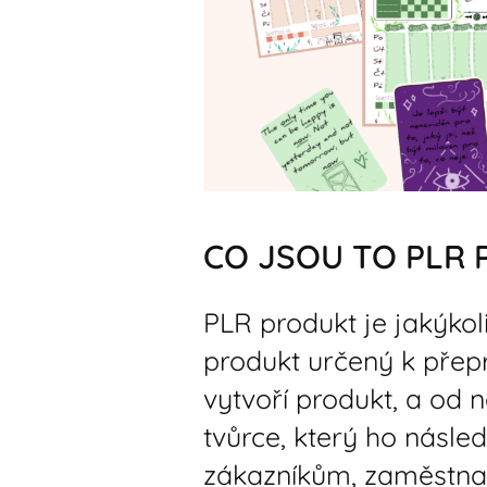
CO JSOU TO PLR
PLR produkt je jakýkoli
produkt určený k přep
vytvoří produkt, a od n
tvůrce, který ho násl
zákazníkům, zaměstn