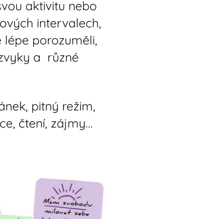
ou aktivitu nebo
ových intervalech,
 lépe porozuměli,
 zvyky a různé
ánek, pitný režim,
e, čtení, zájmy...