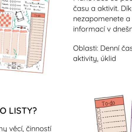
času a aktivit. Dí
nezapomenete a n
informací v dneš
Oblasti: Denní čas
aktivity, úklid
O LISTY?
y věcí, činností