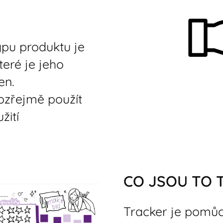
ypu produktu je
teré je jeho
en.
ozřejmě použít
žití
CO JSOU TO 
Tracker je pomůck