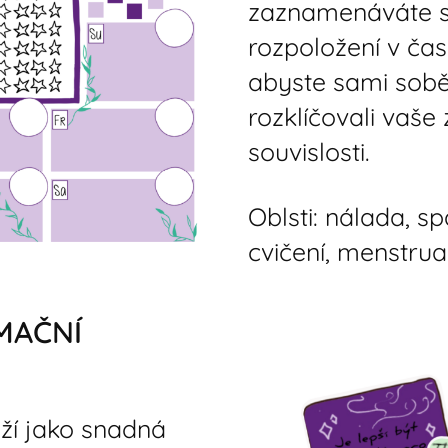
zaznamenáváte sv
rozpoložení v čas
abyste sami sobě
rozklíčovali vaše
souvislosti.
Oblsti: nálada, sp
cvičení, menstruac
MAČNÍ
uží jako snadná