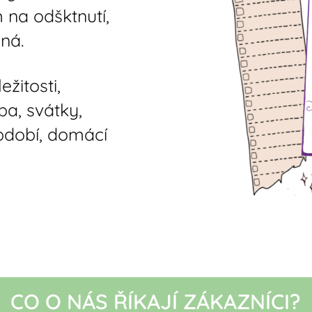
 na odšktnutí,
ná.
žitosti,
ba, svátky,
bdobí, domácí
CO O NÁS ŘÍKAJÍ ZÁKAZNÍCI?