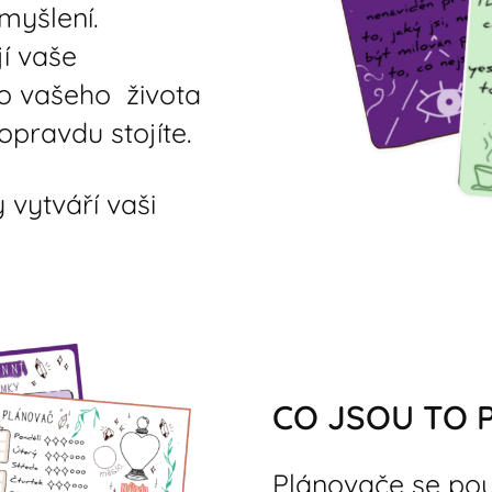
myšlení.
í vaše
do vašeho života
 opravdu stojíte.
vytváří vaši
CO JSOU TO 
Plánovače se pou