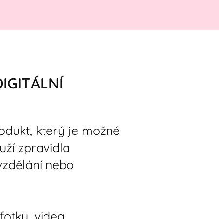
IGITÁLNÍ
rodukt, který je možné
uží zpravidla
vzdělání nebo
fotky, videa,