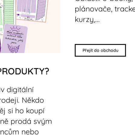
plánovače, tracke
kurzy,...
Přejít do obchodu
 PRODUKTY?
v digitální
rodeji. Někdo
ěj si ho koupí
edně prodá svým
ancům nebo