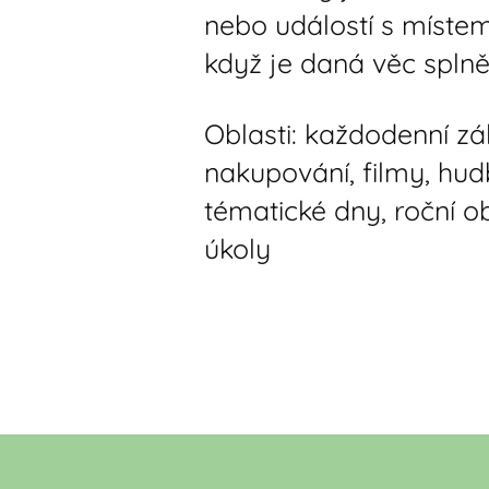
nebo událostí s místem
když je daná věc splně
Oblasti: každodenní zále
nakupování, filmy, hud
tématické dny, roční o
úkoly