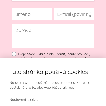
Tvoje osobní údaje budou použity pouze pro účely
vyřešení Tvého dotazu.
Zásady zpracování osobních
údajů
Tato stránka používá cookies
Odeslat dotaz
Na svém webu používám pouze cookies, které jsou
potřebné pro to, aby web běžel, jak má.
Nastavení cookies