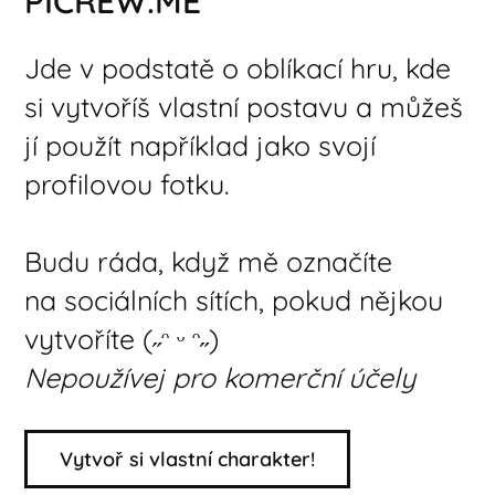
PICREW.ME
Jde v podstatě o oblíkací hru, kde
si vytvoříš vlastní postavu a můžeš
jí použít například jako svojí
profilovou fotku.
Budu ráda, když mě označíte
na sociálních sítích, pokud nějkou
vytvoříte (˶ᵔ ᵕ ᵔ˶)
Nepoužívej pro komerční účely
Vytvoř si vlastní charakter!