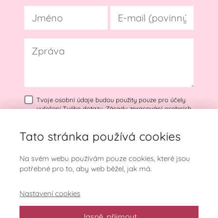
Tvoje osobní údaje budou použity pouze pro účely
vyřešení Tvého dotazu.
Zásady zpracování osobních
údajů
Tato stránka používá cookies
Odeslat dotaz
Na svém webu používám pouze cookies, které jsou
potřebné pro to, aby web běžel, jak má.
Nastavení cookies
Jasně, přijmout