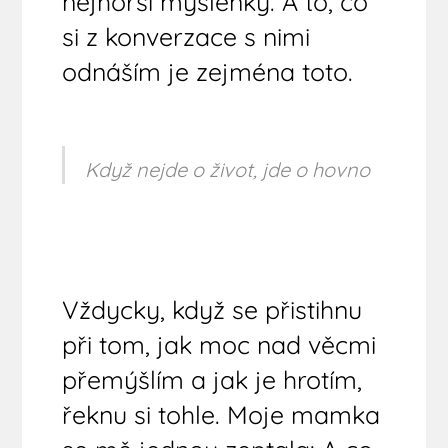
nejhorší myšlenky. A to, co
si z konverzace s nimi
odnáším je zejména toto.
Když nejde o život, jde o hovno
Vždycky, když se přistihnu
při tom, jak moc nad věcmi
přemýšlím a jak je hrotím,
řeknu si tohle. Moje mamka