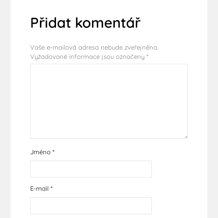
Přidat komentář
Vaše e-mailová adresa nebude zveřejněna.
Vyžadované informace jsou označeny
*
Jméno
*
E-mail
*