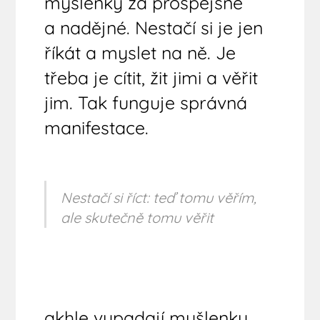
myšlenky za prospějšné
a nadějné. Nestačí si je jen
říkát a myslet na ně. Je
třeba je cítit, žit jimi a věřit
jim. Tak funguje správná
manifestace.
Nestačí si říct: teď tomu věřím,
ale skutečně tomu věřit
akhle vypadají myšlenky