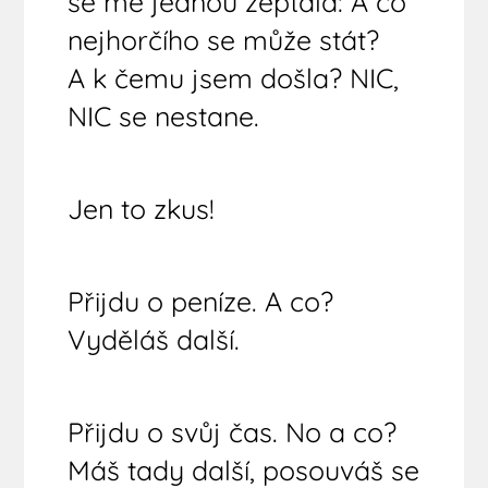
se mě jednou zeptala: A co
nejhorčího se může stát?
A k čemu jsem došla? NIC,
NIC se nestane.
Jen to zkus!
Přijdu o peníze. A co?
Vyděláš další.
Přijdu o svůj čas. No a co?
Máš tady další, posouváš se