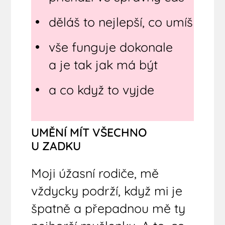
děláš to nejlepší, co umíš
vše funguje dokonale
a je tak jak má být
a co když to vyjde
UMĚNÍ MÍT VŠECHNO
U ZADKU
Moji úžasní rodiče, mě
vždycky podrží, když mi je
špatně a přepadnou mě ty