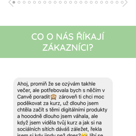
CO O NÁS ŘÍKAJÍ
ZÁKAZNÍCI?