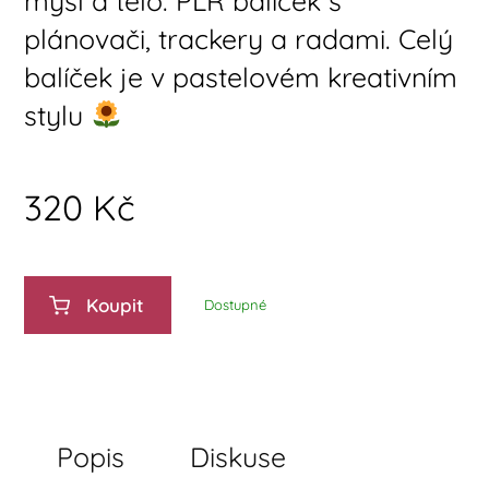
mysl a tělo. PLR balíček s
plánovači, trackery a radami. Celý
balíček je v pastelovém kreativním
stylu
320
Kč
Koupit
Dostupné
Popis
Diskuse