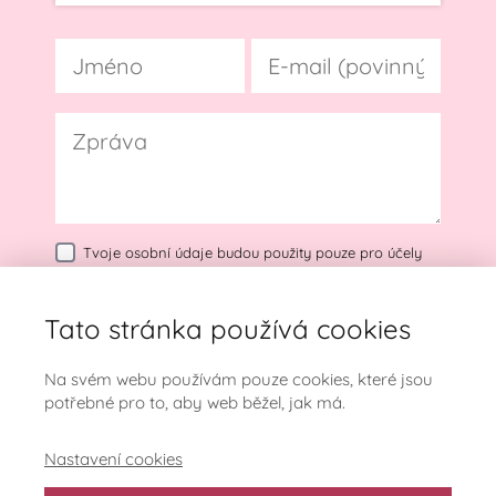
Tvoje osobní údaje budou použity pouze pro účely
vyřešení Tvého dotazu.
Zásady zpracování osobních
údajů
Tato stránka používá cookies
Odeslat dotaz
Na svém webu používám pouze cookies, které jsou
potřebné pro to, aby web běžel, jak má.
Nastavení cookies